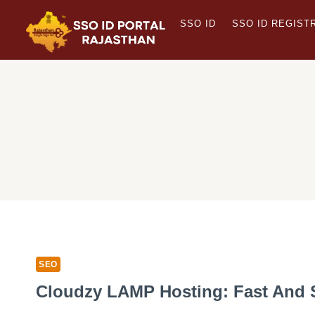
Skip
SSO ID
SSO ID REGIST
to
content
SEO
Cloudzy LAMP Hosting: Fast And 