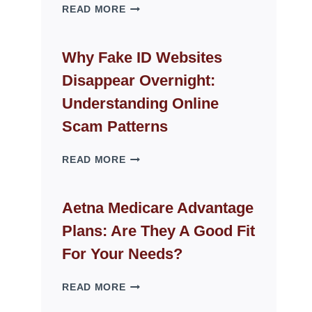
THE
READ MORE
ROPE
CHAIR
GUIDE
Why Fake ID Websites
FOR
Disappear Overnight:
MODERN
LIVING
Understanding Online
SPACES
Scam Patterns
WHY
READ MORE
FAKE
ID
WEBSITES
Aetna Medicare Advantage
DISAPPEAR
Plans: Are They A Good Fit
OVERNIGHT:
UNDERSTANDING
For Your Needs?
ONLINE
SCAM
AETNA
READ MORE
PATTERNS
MEDICARE