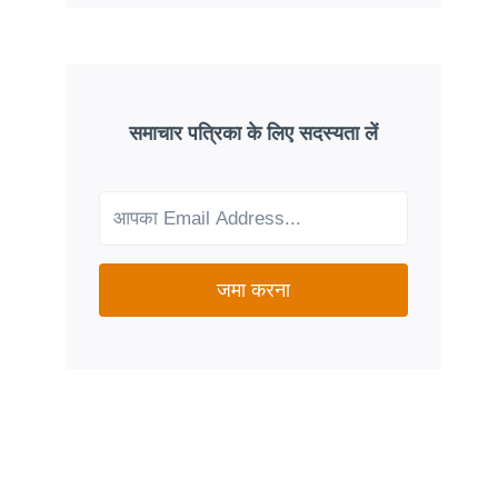
ADVANTAGE
PLANS:
ARE
THEY
A
GOOD
समाचार पत्रिका के लिए सदस्यता लें
FIT
FOR
YOUR
NEEDS?
जमा करना