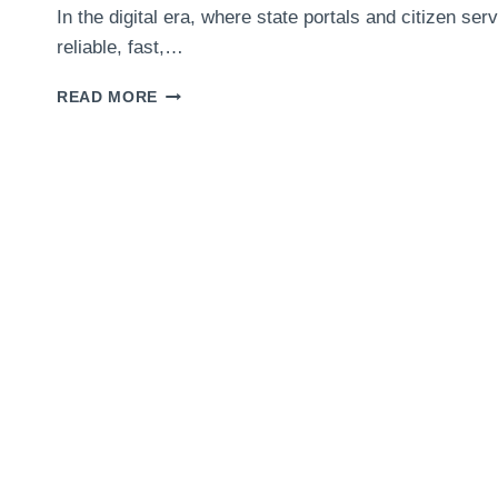
In the digital era, where state portals and citizen se
reliable, fast,…
CLOUDZY
READ MORE
LAMP
HOSTING:
FAST
AND
SECURE
WEBSITES