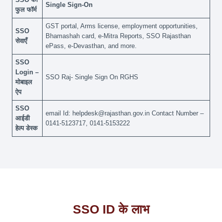
Single Sign-On
फुल फॉर्म
GST portal, Arms license, employment opportunities,
SSO
Bhamashah card, e-Mitra Reports, SSO Rajasthan
सेवाएँ
ePass, e-Devasthan, and more.
SSO
Login –
SSO Raj- Single Sign On RGHS
मोबाइल
ऐप
SSO
email Id: helpdesk@rajasthan.gov.in Contact Number –
आईडी
0141-5123717, 0141-5153222
हेल्प डेस्क
SSO ID के लाभ