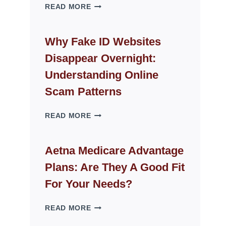
THE
READ MORE
ROPE
CHAIR
GUIDE
Why Fake ID Websites
FOR
Disappear Overnight:
MODERN
LIVING
Understanding Online
SPACES
Scam Patterns
WHY
READ MORE
FAKE
ID
WEBSITES
Aetna Medicare Advantage
DISAPPEAR
Plans: Are They A Good Fit
OVERNIGHT:
UNDERSTANDING
For Your Needs?
ONLINE
SCAM
AETNA
READ MORE
PATTERNS
MEDICARE