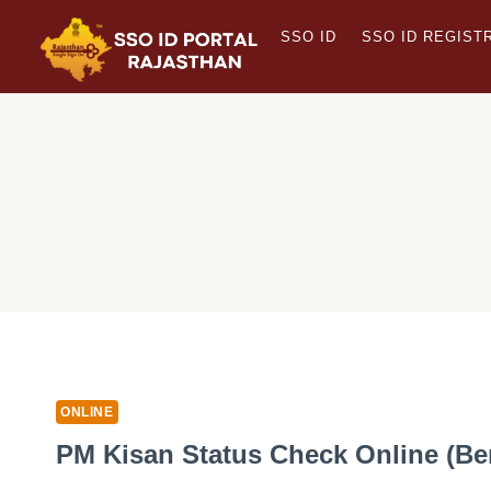
Skip
SSO ID
SSO ID REGIST
to
content
ONLINE
PM Kisan Status Check Online (Bene