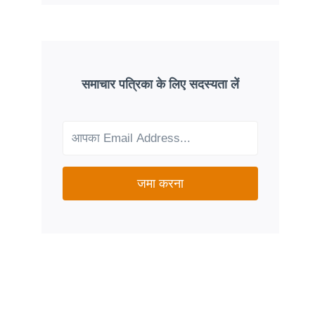
ADVANTAGE
PLANS:
ARE
THEY
A
GOOD
समाचार पत्रिका के लिए सदस्यता लें
FIT
FOR
YOUR
NEEDS?
जमा करना