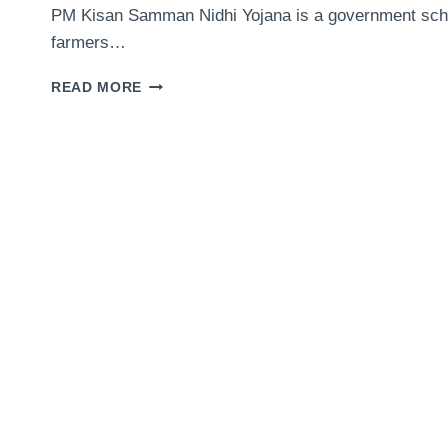
PM Kisan Samman Nidhi Yojana is a government scheme
farmers…
PM
READ MORE
KISAN
STATUS
CHECK
ONLINE
(BENEFICIARY
STATUS,
INSTALLMENT
&
LIST)