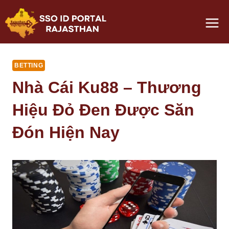
Skip
to
content
BETTING
Nhà Cái Ku88 – Thương
Hiệu Đỏ Đen Được Săn
Đón Hiện Nay