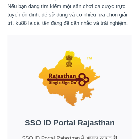
Nếu bạn đang tìm kiếm một sân chơi cá cược trực
tuyến ổn định, dễ sử dụng và có nhiều lựa chọn giải
trí, ku88 là cái tên đáng để cân nhắc và trải nghiệm.
SSO ID Portal Rajasthan
SSO ID Portal Rajasthan में आपका स्वागत है!