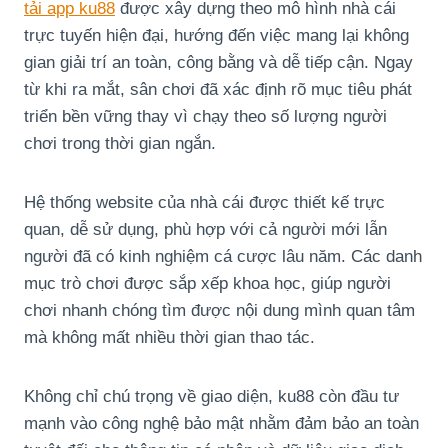
tải app ku88
được xây dựng theo mô hình nhà cái
trực tuyến hiện đại, hướng đến việc mang lại không
gian giải trí an toàn, công bằng và dễ tiếp cận. Ngay
từ khi ra mắt, sân chơi đã xác định rõ mục tiêu phát
triển bền vững thay vì chạy theo số lượng người
chơi trong thời gian ngắn.
Hệ thống website của nhà cái được thiết kế trực
quan, dễ sử dụng, phù hợp với cả người mới lẫn
người đã có kinh nghiệm cá cược lâu năm. Các danh
mục trò chơi được sắp xếp khoa học, giúp người
chơi nhanh chóng tìm được nội dung mình quan tâm
mà không mất nhiều thời gian thao tác.
Không chỉ chú trọng về giao diện, ku88 còn đầu tư
mạnh vào công nghệ bảo mật nhằm đảm bảo an toàn