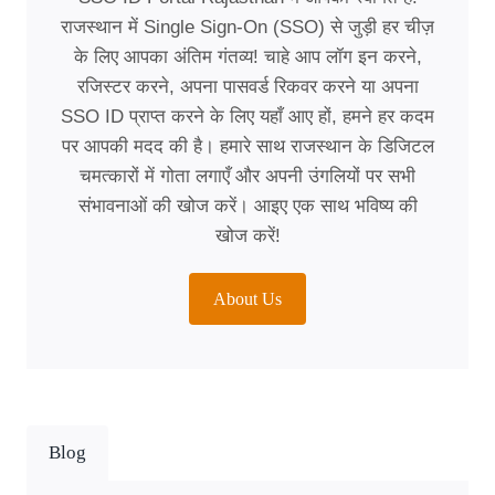
राजस्थान में Single Sign-On (SSO) से जुड़ी हर चीज़
के लिए आपका अंतिम गंतव्य! चाहे आप लॉग इन करने,
रजिस्टर करने, अपना पासवर्ड रिकवर करने या अपना
SSO ID प्राप्त करने के लिए यहाँ आए हों, हमने हर कदम
पर आपकी मदद की है। हमारे साथ राजस्थान के डिजिटल
चमत्कारों में गोता लगाएँ और अपनी उंगलियों पर सभी
संभावनाओं की खोज करें। आइए एक साथ भविष्य की
खोज करें!
About Us
Blog